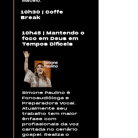
Maceió.
10h30 | Coffe
Break
10h45 | Mantendo o
foco em Deus em
Tempos Difíceis
Simone Paulino é
Fonoaudióloga e
Preparadora Vocal.
Atualmente seu
trabalho tem maior
ênfase com
profissionais da voz
cantada no cenário
gospel. Realiza o