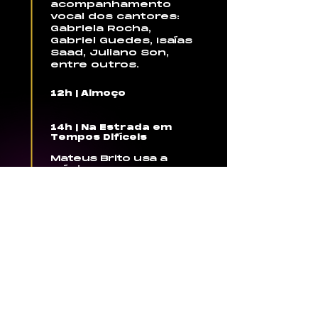
acompanhamento
vocal dos cantores:
Gabriela Rocha,
Gabriel Guedes, Isaías
Saad, Juliano Son,
entre outros.
12h | Almoço
14h | Na Estrada em
Tempos Difíceis
Mateus Brito usa a
música como
ferramenta pra
alcançar vidas que
estão perdidas e sem
Cristo, fazendo da
música uma oração e
uma sincera adoração.