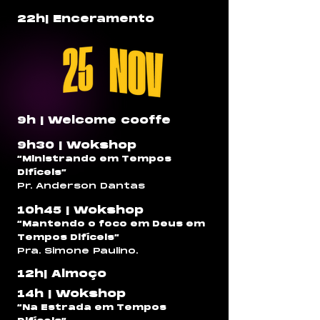
22h| Enceramento
9h | Welcome cooffe
9h30 | Wokshop
“Ministrando em Tempos
Difíceis”
Pr. A
nderson
Dantas
10h45 | Wokshop
“
Mantendo o foco
em Deus
em
Tempos Difíceis”
Pra. Simone Paulino.
12h| Almoço
14h | Wokshop
“Na Estrada em Tempos