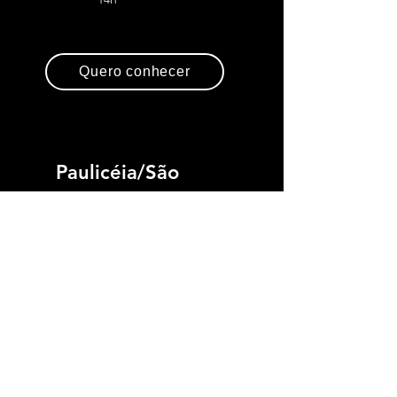
Quero conhecer
Paulicéia/São
Caetano
Conecte Família
Online
Bruno
Quarta
20h